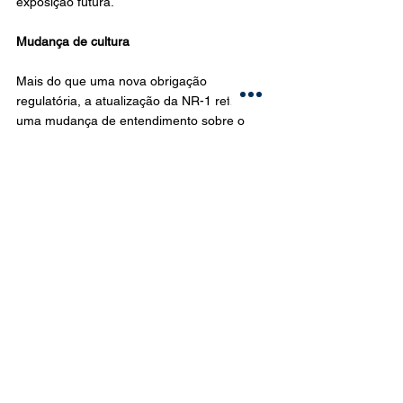
exposição futura.
Mudança de cultura
Mais do que uma nova obrigação 
regulatória, a atualização da NR-1 reflete 
uma mudança de entendimento sobre o 
que significa promover saúde e segurança 
no ambiente corporativo.
A saúde mental deixou de ser tratada 
apenas como uma questão individual e 
passou a integrar oficialmente a gestão de 
riscos das organizações.
Organizações que limitam sua visão da 
norma a um mero entrave administrativo 
desperdiçam a chance de potencializar o 
desempenho coletivo. A nova NR-1 já está 
em vigor. E, para muitas organizações, o 
desafio não será apenas cumprir a norma, 