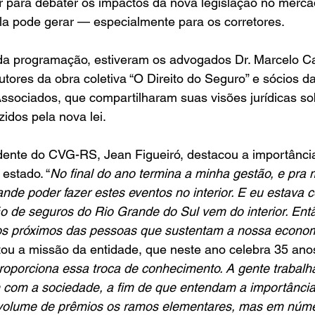
or para debater os impactos da nova legislação no merca
la pode gerar — especialmente para os corretores.
da programação, estiveram os advogados Dr. Marcelo C
tores da obra coletiva “O Direito do Seguro” e sócios da 
sociados, que compartilharam suas visões jurídicas sob
zidos pela nova lei.
dente do CVG-RS, Jean Figueiró, destacou a importância
 estado. “
No final do ano termina a minha gestão, e pra 
nde poder fazer estes eventos no interior. E eu estava
 de seguros do Rio Grande do Sul vem do interior. Ent
os próximos das pessoas que sustentam a nossa econo
ou a missão da entidade, que neste ano celebra 35 anos
oporciona essa troca de conhecimento. A gente trabalha
 com a sociedade, a fim de que entendam a importância
volume de prêmios os ramos elementares, mas em númer