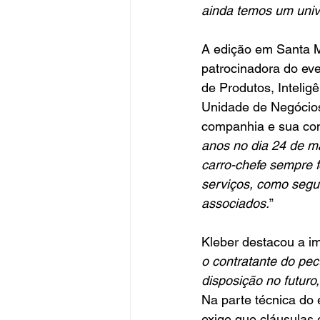
ainda temos um univ
A edição em Santa M
patrocinadora do eve
de Produtos, Intelig
Unidade de Negócios 
companhia e sua cont
anos no dia 24 de m
carro-chefe sempre f
serviços, como segu
associados.
”
Kleber destacou a im
o contratante do pec
disposição no futur
Na parte técnica do
exige que cláusulas 