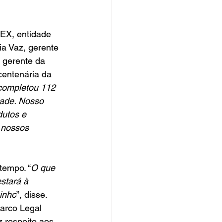
EX, entidade 
ia Vaz, gerente 
 gerente da 
centenária da 
ompletou 112 
ade. Nosso 
dutos e 
 nossos 
tempo. “
O que 
stará à 
inho
”, disse.
arco Legal 
 respeito aos 