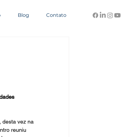
o
Blog
Contato
idades 
 desta vez na 
tro reuniu 