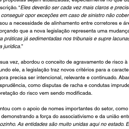
crição. “
Eles deverão ser cada vez mais claros e precis
e conseguir opor exceções em caso de sinistro não cober
ou a necessidade de alinhamento entre corretores e ár
forçando que a nova legislação representa uma mudança
ra práticas já sedimentadas nos tribunais e supre lacuna
jurídica.
”
sua vez, abordou o conceito de agravamento de risco à 
ndo ele, a legislação traz novos critérios para a caract
ra precisa ser intencional, relevante e continuado. Aba
isprudência, como disputas de racha e condutas imprude
rpretação do risco vem sendo modificada.
tou com o apoio de nomes importantes do setor, como 
, demonstrando a força do associativismo e da união entr
zinho. As entidades são muito unidas aqui no estado. 