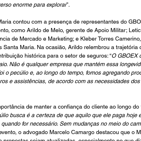
erso enorme para explorar
”.
aria contou com a presença de representantes do GBO
nto, como Arildo de Melo, gerente de Apoio Militar; Letic
ência de Mercado e Marketing; e Kleber Torres Camerino,
Santa Maria. Na ocasião, Arildo relembrou a trajetória 
ribuição histórica para o setor de seguros: “
O GBOEX c
aio. Não é qualquer empresa que mantém essa longevid
oi o pecúlio e, ao longo do tempo, fomos agregando pro
ros e assistências, de acordo com as necessidades dos
portância de manter a confiança do cliente ao longo do 
úlio busca é a certeza de que aquilo que ele paga hoje e
o, quando for necessário. Sem mudanças no meio do cam
 evento, o advogado Marcelo Camargo destacou que o M
e propostas sejam atualizadas, especialmente no que diz