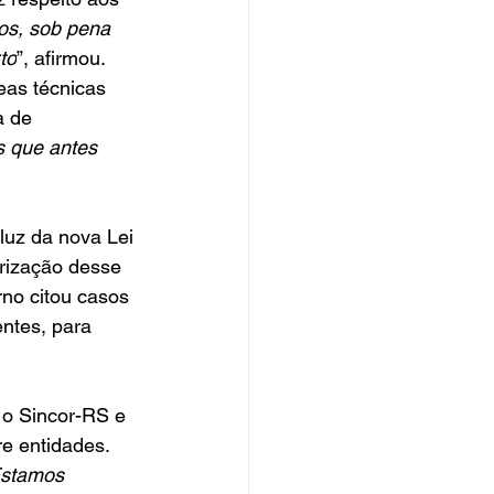
os, sob pena 
to
”, afirmou. 
eas técnicas 
 de 
s que antes 
luz da nova Lei 
erização desse 
rno citou casos 
ntes, para 
o Sincor-RS e 
e entidades. 
Estamos 