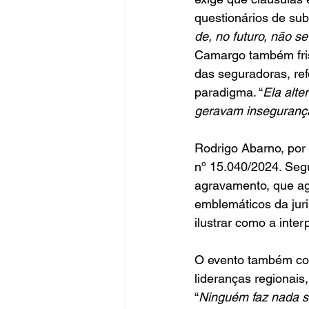
questionários de subs
de, no futuro, não s
Camargo também fris
das seguradoras, re
paradigma. “
Ela alte
geravam insegurança 
Rodrigo Abarno, por 
nº 15.040/2024. Segu
agravamento, que ago
emblemáticos da jur
ilustrar como a inte
O evento também con
lideranças regionais
“
Ninguém faz nada so