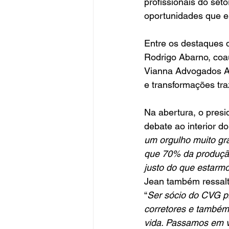
profissionais do set
oportunidades que e
Entre os destaques 
Rodrigo Abarno, coau
Vianna Advogados As
e transformações tra
Na abertura, o presi
debate ao interior do
um orgulho muito gra
que 70% da produção
justo do que estarm
Jean também ressalt
“
Ser sócio do CVG pr
corretores e também
vida. Passamos em 