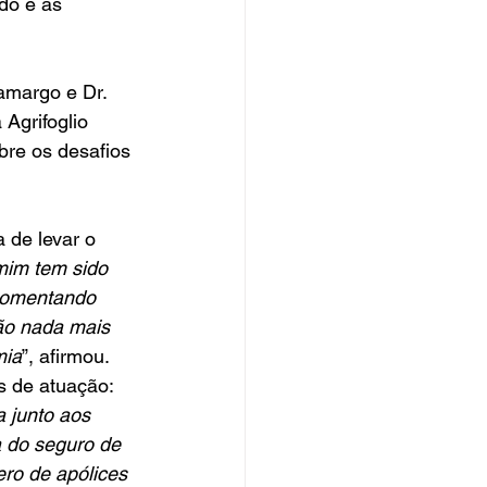
do e as 
amargo e Dr. 
Agrifoglio 
re os desafios 
 de levar o 
mim tem sido 
 comentando 
ão nada mais 
mia
”, afirmou.
 de atuação: 
 junto aos 
 do seguro de 
o de apólices 