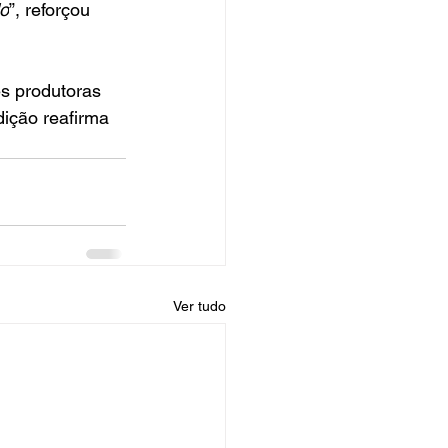
do
”, reforçou 
s produtoras 
ição reafirma 
Ver tudo