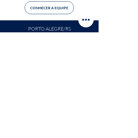
CONHECER A EQUIPE
PORTO ALEGRE/RS
Rua Padre Chagas, 66 | sala 208 | CEP
90570-080
F: (51) 3346-6888 | (51) 3346-2988 | (51)
99869-1659
LOCALIZAÇÃO
powered by